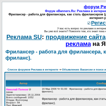
форум Ре
Форум eBanners.Ru: Реклама в интерне
Фрилансер - работа для фрилансера, как стать фрилансером (
интернет-у
Регис
У вас есть вопрос по рекламе в интерне
Вы уже всё знаете? Помогите тем, кто знает пока 
Реклама SU
:
продвижение сайта
реклама
на Я
Фрилансер - работа для фрилансера, к
фриланс).
Список форумов Реклама в интернете
->
Объявления: Вакансии и поиск и
Автор
Сообщ
16 Мар 2006 Чт 01:00
Фрилансер - работа для фрила
Николай Попков
фриланс).
Admin
Зарегистрирован: 16.11.2004
Всего сообщений: 1052
Фрилансер - работа для фрилансера, как стат
Откуда: Волгоград
Возраст: 59
фриланс).
Пол: Мужской