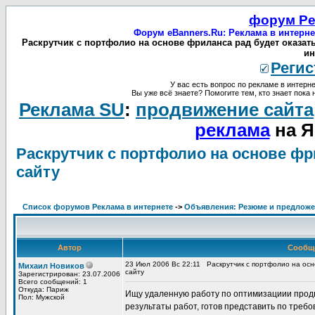
форум Ре
Форум eBanners.Ru: Реклама в интерне
Раскрутчик с портфолио на основе фриланса рад будет оказать
ин
Регис
У вас есть вопрос по рекламе в интерне
Вы уже всё знаете? Помогите тем, кто знает пока 
Реклама SU
:
продвижение сайта
реклама
на Я
Раскрутчик с портфолио на основе фр
сайту
Список форумов Реклама в интернете
->
Объявления: Резюме и предложе
Автор
Сообщ
23 Июл 2006 Вс 22:11
Раскрутчик с портфолио на осн
Михаил Новиков
сайту
Зарегистрирован: 23.07.2006
Всего сообщений: 1
Откуда: Париж
Ищу удаленную работу по оптимизациии продви
Пол: Мужской
результаты работ, готов представить по треб