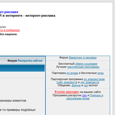
нет-рекламе
 в интернете - интернет-реклама
етят.
ть в избранное
.
без наценки.
Форум
Маркетинг и реклама
Форум
Раскрутка сайтов
Бесплатный
обмен ссылками
Лучшие
партнерские программы
Партнерка
по играм
и бесплатные
игры
Партнерская программа
по знакомствам
Сайт знакомств
и
чат знакомств
Общение:
форум
и
чат
волчат
Куплю рекламу
на вашем сайте
Программа раскрутки
1ps
и
Помощь в
заполнении форм
баннеры клиентов.
кие-то примеры подобных