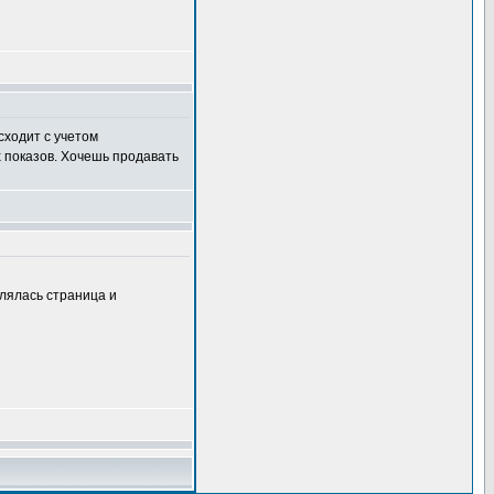
сходит с учетом
 показов. Хочешь продавать
влялась страница и