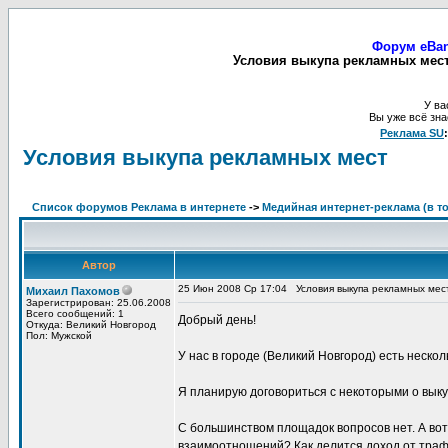
Форум eBan
Условия выкупа рекламных мест 
У ва
Вы уже всё зна
Реклама SU
Условия выкупа рекламных мест
Список форумов Реклама в интернете
->
Медийная интернет-реклама (в то
Автор
25 Июн 2008 Ср 17:04
Условия выкупа рекламных мес
Михаил Пахомов
Зарегистрирован: 25.06.2008
Всего сообщений: 1
Добрый день!
Откуда: Великий Новгород
Пол: Мужской
У нас в городе (Великий Новгород) есть неск
Я планирую договориться с некоторыми о выку
С большинством площадок вопросов нет. А вот 
взаимоотношений? Как делится доход от тра