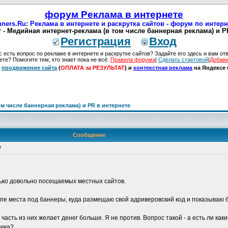
форум Реклама в интернете
ners.Ru: Реклама в интернете и раскрутка сайтов - форум по интер
- Медийная интернет-реклама (в том числе баннерная реклама) и PR
Регистрация
Вход
с есть вопрос по рекламе в интернете и раскрутке сайтов? Задайте его здесь и вам отв
ете? Помогите тем, кто знает пока не всё.
Правила форума
|
Сделать стартовой
|
Добави
:
продвижение сайта
(
ОПЛАТА за РЕЗУЛЬТАТ
) и
контекстная реклама
на Яндексе 
м числе баннерная реклама) и PR в интернете
Сообщение
т
олько довольно посещаемых местных сайтов.
пе места под баннеры, куда размещаю свой адриверовский код и показываю 
часть из них желает денег больше. Я не против. Вопрос такой - а есть ли ка
фика?