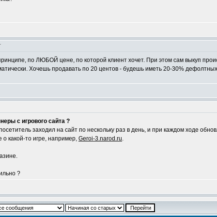
т
принципе, по ЛЮБОЙ цене, по которой клиент хочет. При этом сам выкуп прои
матически. Хочешь продавать по 20 центов - будешь иметь 20-30% дефолтных
ннеры с игрового сайта ?
осетитель заходил на сайт по нескольку раз в день, и при каждом ходе обно
 о какой-то игре, например,
Geroi-3.narod.ru
.
газине.
ильно ?