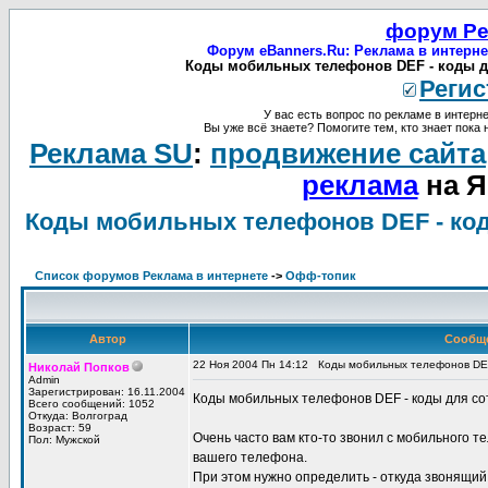
форум Ре
Форум eBanners.Ru: Реклама в интерне
Коды мобильных телефонов DEF - коды дл
Регис
У вас есть вопрос по рекламе в интерне
Вы уже всё знаете? Помогите тем, кто знает пока 
Реклама SU
:
продвижение сайта
реклама
на Я
Коды мобильных телефонов DEF - ко
Список форумов Реклама в интернете
->
Офф-топик
Автор
Сообщ
22 Ноя 2004 Пн 14:12
Коды мобильных телефонов DEF
Николай Попков
Admin
Зарегистрирован: 16.11.2004
Коды мобильных телефонов DEF - коды для с
Всего сообщений: 1052
Откуда: Волгоград
Возраст: 59
Очень часто вам кто-то звонил с мобильного 
Пол: Мужской
вашего телефона.
При этом нужно определить - откуда звонящий