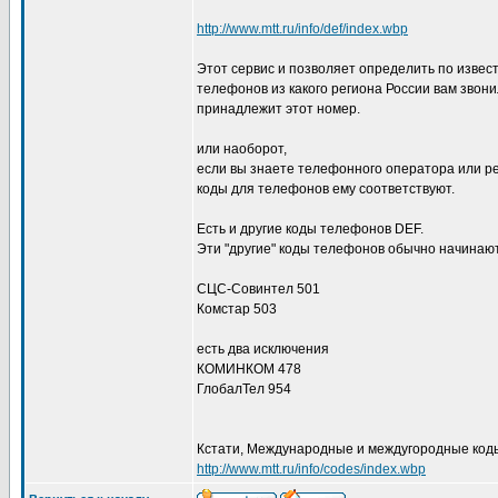
http://www.mtt.ru/info/def/index.wbp
Этот сервис и позволяет определить по извес
телефонов из какого региона России вам звони
принадлежит этот номер.
или наоборот,
если вы знаете телефонного оператора или рег
коды для телефонов ему соответствуют.
Есть и другие коды телефонов DEF.
Эти "другие" коды телефонов обычно начинают
СЦС-Совинтел 501
Комстар 503
есть два исключения
КОМИНКОМ 478
ГлобалТел 954
Кстати, Международные и междугородные код
http://www.mtt.ru/info/codes/index.wbp