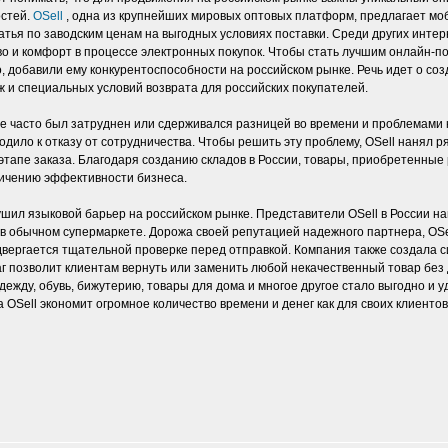
остей.
OSell
, одна из крупнейших мировых оптовых платформ, предлагает м
атья по заводским ценам на выгодных условиях поставки. Среди других инте
во и комфорт в процессе электронных покупок. Чтобы стать лучшим онлайн-п
но, добавили ему конкурентоспособности на российском рынке. Речь идет о соз
 и специальных условий возврата для российских покупателей.
е часто был затруднен или сдерживался разницей во времени и проблемами 
дило к отказу от сотрудничества. Чтобы решить эту проблему, OSell нанял 
тапе заказа. Благодаря созданию складов в России, товары, приобретенные
личению эффективности бизнеса.
рушил языковой барьер на российском рынке. Представители OSell в России н
к в обычном супермаркете. Дорожа своей репутацией надежного партнера, OSe
двергается тщательной проверке перед отправкой. Компания также создала с
аг позволит клиентам вернуть или заменить любой некачественный товар без
ежду, обувь, бижутерию, товары для дома и многое другое стало выгодно и у
 OSell экономит огромное количество времени и денег как для своих клиентов