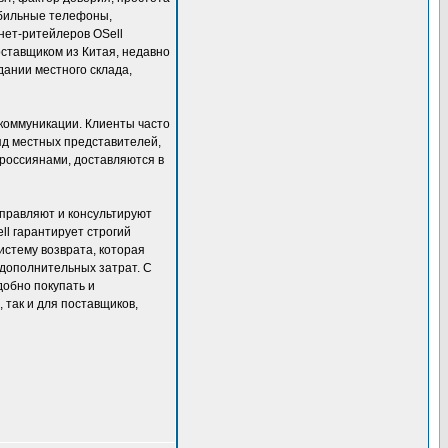
обильные телефоны,
рнет-ритейлеров OSell
оставщиком из Китая, недавно
дании местного склада,
коммуникации. Клиенты часто
ряд местных представителей,
 россиянами, доставляются в
аправляют и консультируют
ll гарантирует строгий
истему возврата, которая
 дополнительных затрат. С
добно покупать и
, так и для поставщиков,