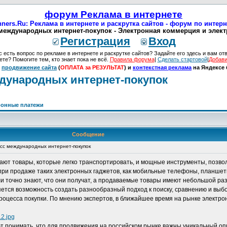
форум Реклама в интернете
ners.Ru: Реклама в интернете и раскрутка сайтов - форум по интер
 международных интернет-покупок - Электронная коммерция и элект
Регистрация
Вход
с есть вопрос по рекламе в интернете и раскрутке сайтов? Задайте его здесь и вам отв
ете? Помогите тем, кто знает пока не всё.
Правила форума
|
Сделать стартовой
|
Добави
:
продвижение сайта
(
ОПЛАТА за РЕЗУЛЬТАТ
) и
контекстная реклама
на Яндексе 
ждународных интернет-покупок
ронные платежи
Сообщение
есс международных интернет-покупок
гают товары, которые легко транспортировать, и мощные инструменты, позв
при продаже таких электронных гаджетов, как мобильные телефоны, планшеты
ли точно знают, что они получат, а продаваемые товары имеют небольшой ра
тся возможность создать разнообразный подход к поиску, сравнению и выбо
оцесса покупки. По мнению экспертов, в ближайшее время на рынке электр
12.jpg
т понимать, что для продвижения на российском рынке важны уникальный опы