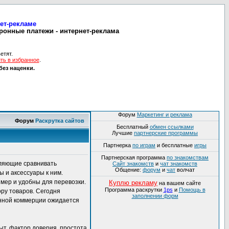
нет-рекламе
ронные платежи - интернет-реклама
етят.
ть в избранное
.
без наценки.
Форум
Маркетинг и реклама
Форум
Раскрутка сайтов
Бесплатный
обмен ссылками
Лучшие
партнерские программы
Партнерка
по играм
и бесплатные
игры
Партнерская программа
по знакомствам
оляющие сравнивать
Сайт знакомств
и
чат знакомств
Общение:
форум
и
чат
волчат
 и аксессуары к ним.
змер и удобны для перевозки.
Куплю рекламу
на вашем сайте
Программа раскрутки
1ps
и
Помощь в
ру товаров. Сегодня
заполнении форм
онной коммерции ожидается
т, фактор доверия, простота