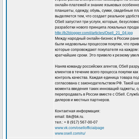
онлайн-платежей и знание языковых особенн
планшеты, одежду, обувь, сумки, свадебные пл
выделяется тем, что создает реальное удобст
OSell запустил три услуги, которые, безуслов
разработки нового принципа локальных продаж
http://b2blogger.com/i/articles/Osell_21_04.jpg
Между народный онлайн-бизнес в России ране
были недовольны процессом покупки, что приво
которые сопровождают покупателя на каждом э
кратчайшие сроки. Это привело к резкому уве
Наняв команду российских агентов, OSell раз
клиентов в течение всего процесса покупки ка
контроль качества. Каждая единица товара по
согласована с законодательством РФ. Такой ш
момента введения таких инноваций гаджеты, од
перепродавать в России вместе с OSell. Служба
дилеров и местных партнеров.
Контактная информация:
email: lbk@bk.ru.
тел.: + 8 (917) 567-00-07
www.vk.com/osellofficialpage
www.osell.com/ru/