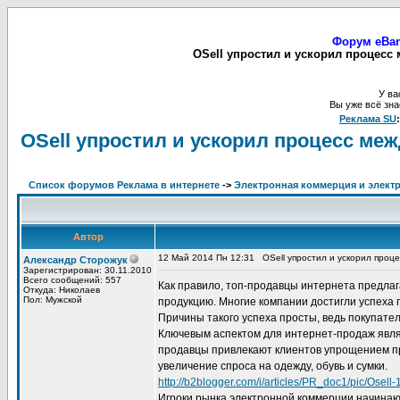
Форум eBan
OSell упростил и ускорил процесс
У ва
Вы уже всё зна
Реклама SU
OSell упростил и ускорил процесс ме
Список форумов Реклама в интернете
->
Электронная коммерция и элект
Автор
12 Май 2014 Пн 12:31
OSell упростил и ускорил проц
Александр Сторожук
Зарегистрирован: 30.11.2010
Всего сообщений: 557
Как правило, топ-продавцы интернета предла
Откуда: Николаев
Пол: Мужской
продукцию. Многие компании достигли успеха 
Причины такого успеха просты, ведь покупате
Ключевым аспектом для интернет-продаж являе
продавцы привлекают клиентов упрощением пр
увеличение спроса на одежду, обувь и сумки.
http://b2blogger.com/i/articles/PR_doc1/pic/Osell-
Игроки рынка электронной коммерции начинаю