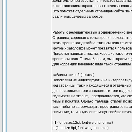
желательно при верстке html-текстов ссылатьс
использованием характерных ключевых слов и 
Это поможет отдельным страницам сайта "выл
различных целевых запросов.
Работы с релевантностью и одновременно вн
Страница, хорошая с точки зрения релевантно
точки зрения как дизайна, так и смысла текст
крупных заголовков может показаться польз
Придется написать тексты, хорошие как с точки
зрения смысла. Таким образом, мы стараемся 
Для коррекции внешнего вида такой страницы
таблицы стилей (text/css)
Поисковики не индексируют и не интерпретиру
код страницы, так и находящиеся в отдельны
для поисковиков теги заголовков и теги выде
видимости на экране, - предполагается, что 
темы и понятия. Однако, таблицы стилей поз
так, чтобы не загромождать пространство на 
внимание; теги выделения могут вообще ничег
h1 {font-size:12pt; font-weight:normal}
p {font-size:9pt; font-weight:normal}