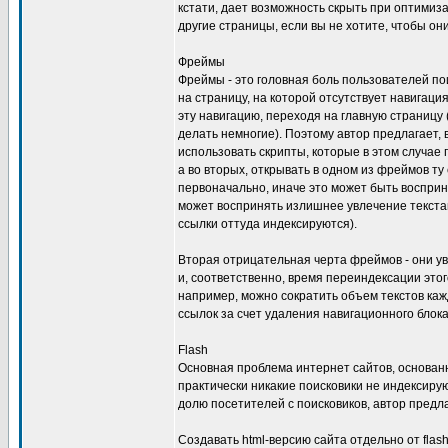
кстати, дает возможность скрыть при оптимиза
другие страницы, если вы не хотите, чтобы он
Фреймы
Фреймы - это головная боль пользователей по
на страницу, на которой отсутствует навигация
эту навигацию, переходя на главную страницу 
делать немногие). Поэтому автор предлагает, 
использовать скрипты, которые в этом случае
а во вторых, открывать в одном из фреймов ту
первоначально, иначе это может быть восприня
может воспринять излишнее увлечение текстам
ссылки оттуда индексируются).
Вторая отрицательная черта фреймов - они у
и, соответственно, время переиндексации этог
например, можно сократить объем текстов ка
ссылок за счет удаления навигационного блока
Flash
Основная проблема интернет сайтов, основанны
практически никакие поисковики не индексирую
долю посетителей с поисковиков, автор предл
Создавать html-версию сайта отдельно от flas