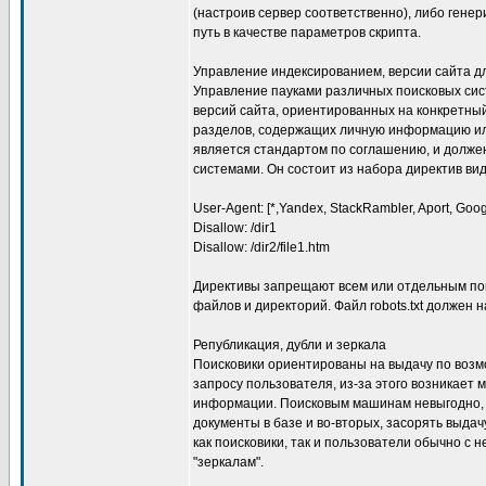
(настроив сервер соответственно), либо гене
путь в качестве параметров скрипта.
Управление индексированием, версии сайта для 
Управление пауками различных поисковых сис
версий сайта, ориентированных на конкретный
разделов, содержащих личную информацию или
является стандартом по соглашению, и долже
системами. Он состоит из набора директив вид
User-Agent: [*,Yandex, StackRambler, Aport, Goo
Disallow: /dir1
Disallow: /dir2/file1.htm
Директивы запрещают всем или отдельным по
файлов и директорий. Файл robots.txt должен 
Републикация, дубли и зеркала
Поисковики ориентированы на выдачу по воз
запросу пользователя, из-за этого возникает
информации. Поисковым машинам невыгодно, 
документы в базе и во-вторых, засорять выда
как поисковики, так и пользователи обычно с н
"зеркалам".