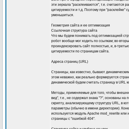
эти зеркала "расклеиваются", т.е. считаются
цитируемости и т.д. Поэтому при "расклейке"
уменьшиться.
Геометрия сайта и ее оптимизация
Ссылочная структура сайта
Что мы будем понимать под оптимизацией стр
робот вообще мог ходить по ссылкам; во-вторы
проиндексировать сайт полностью, и, в-третьи
цитируемости по страницам сайта.
Aдреса страниц (URL)
Страницы, как известно, бывают динамическими
этом неважно, как реально формируется стран
динамической будем считать страницу в URL ко
Методы, применяемые для того, чтобы внешни
вид", т.е., не содержал знака "?", основаны 
скрипту, анализирующему структуру URL, в к
параметры (обычно в имени директории). Конк
используется модуль Apache mod_rewrite или и
страницы с "ошибкой 404".