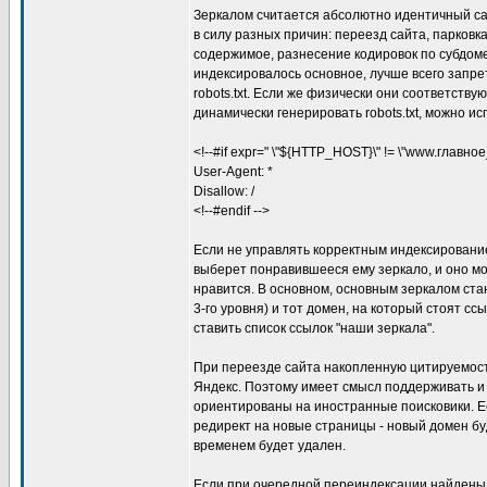
Зеркалом считается абсолютно идентичный сай
в силу разных причин: переезд сайта, парковк
содержимое, разнесение кодировок по субдомен
индексировалось основное, лучше всего запр
robots.txt. Если же физически они соответств
динамически генерировать robots.txt, можно ис
<!--#if expr=" \"${HTTP_HOST}\" != \"www.главное_
User-Agent: *
Disallow: /
<!--#endif -->
Если не управлять корректным индексировани
выберет понравившееся ему зеркало, и оно мо
нравится. В основном, основным зеркалом ста
3-го уровня) и тот домен, на который стоят сс
ставить список ссылок "наши зеркала".
При переезде сайта накопленную цитируемост
Яндекс. Поэтому имеет смысл поддерживать и 
ориентированы на иностранные поисковики. Ес
редирект на новые страницы - новый домен бу
временем будет удален.
Если при очередной переиндексации найдены 