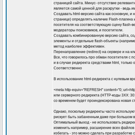
страницей сайта. Минус- отсутствие релевантн
является самой ценной для раскрутки - ведь 
Создавать html-версию сайта как основную, и 
странице) определять наличие Flash-плагина 
посетителя на соответствующую сцену flash-в
модераторы поисковиков, и посетители.
Создавать комбинированную версию сайта, с
элементы и отдельные flash-объекты (наприме
метод наиболее эффективен.
Перенаправление (redirect) на сервере и на к
Все, что говорилось про обман посетителя с 
и в случае редиректа средствами html, только
Соответственно
В использование html-редиректа с нулевым в
<meta http-equiv="REFRESH" content="0; url=http:
или серверного редиректа (HTTP-коды 3XX: 30
со временем будет проиндексирована новая ст
Однако, поскольку редиректы часто использую
рискует быть забаненным даже при большом в
Оптимальный выход - не использовать редирек
изменить например, расширение всех файлов н
избегать - это можно сделать при разработке