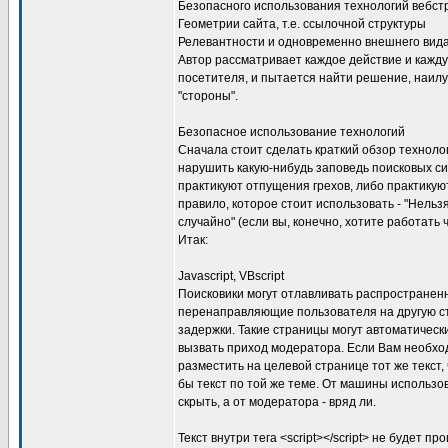
Безопасного использования технологий вебс
Геометрии сайта, т.е. ссылочной структуры
Релевантности и одновременно внешнего вид
Автор рассматривает каждое действие и кажду
посетителя, и пытается найти решение, наи
"стороны".
Безопасное использование технологий
Сначала стоит сделать краткий обзор технолог
нарушить какую-нибудь заповедь поисковых си
практикуют отпущения грехов, либо практикую
правило, которое стоит использовать - "Нельз
случайно" (если вы, конечно, хотите работать 
Итак:
Javascript, VBscript
Поисковики могут отлавливать распространен
перенаправляющие пользователя на другую с
задержки. Такие страницы могут автоматическ
вызвать приход модератора. Если Вам необхо
разместить на целевой странице тот же текст,
бы текст по той же теме. От машины использо
скрыть, а от модератора - вряд ли.
Текст внутри тега <script></script> не будет 