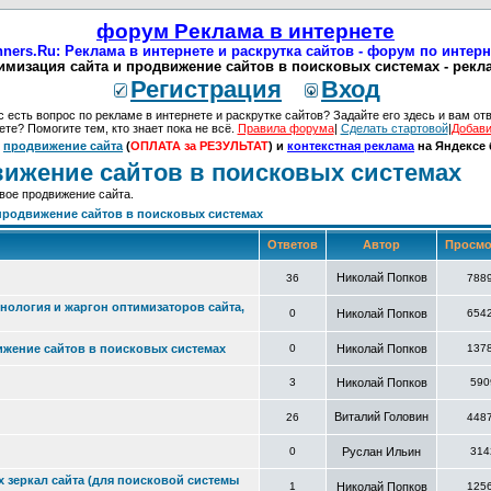
форум Реклама в интернете
ners.Ru: Реклама в интернете и раскрутка сайтов - форум по интер
имизация сайта и продвижение сайтов в поисковых системах - рекла
Регистрация
Вход
с есть вопрос по рекламе в интернете и раскрутке сайтов? Задайте его здесь и вам отв
ете? Помогите тем, кто знает пока не всё.
Правила форума
|
Сделать стартовой
|
Добави
:
продвижение сайта
(
ОПЛАТА за РЕЗУЛЬТАТ
) и
контекстная реклама
на Яндексе 
вижение сайтов в поисковых системах
вое продвижение сайта.
продвижение сайтов в поисковых системах
Ответов
Автор
Просмо
Николай Попков
36
788
нология и жаргон оптимизаторов сайта,
0
Николай Попков
654
ижение сайтов в поисковых системах
0
Николай Попков
137
3
Николай Попков
590
Виталий Головин
26
448
0
Руслан Ильин
314
х зеркал сайта (для поисковой системы
1
Николай Попков
125