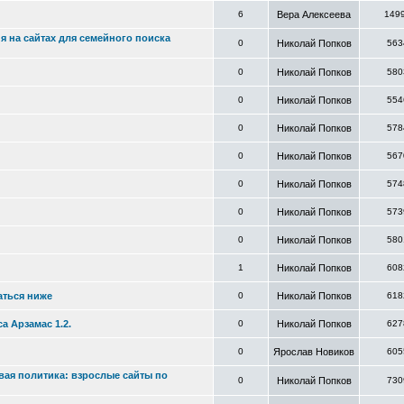
6
Вера Алексеева
149
 на сайтах для семейного поиска
0
Николай Попков
563
0
Николай Попков
580
0
Николай Попков
554
0
Николай Попков
578
0
Николай Попков
567
0
Николай Попков
574
0
Николай Попков
573
0
Николай Попков
580
1
Николай Попков
608
аться ниже
0
Николай Попков
618
а Арзамас 1.2.
0
Николай Попков
627
0
Ярослав Новиков
605
ая политика: взрослые сайты по
0
Николай Попков
730