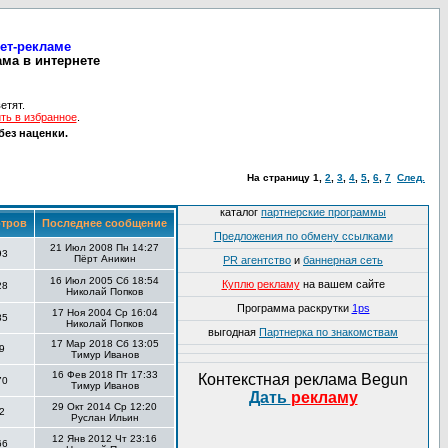
нет-рекламе
ма в интернете
етят.
ть в избранное
.
без наценки.
На страницу
1
,
2
,
3
,
4
,
5
,
6
,
7
След.
каталог
партнерские программы
тров
Последнее сообщение
Предложения по обмену ссылками
21 Июл 2008 Пн 14:27
93
Пёрт Аникин
PR агентство
и
баннерная сеть
16 Июл 2005 Сб 18:54
Куплю рекламу
на вашем сайте
28
Николай Попков
Программа раскрутки
1ps
17 Ноя 2004 Ср 16:04
85
Николай Попков
выгодная
Партнерка по знакомствам
17 Мар 2018 Сб 13:05
9
Тимур Иванов
16 Фев 2018 Пт 17:33
Контекстная реклама Begun
70
Тимур Иванов
Дать
рекламу
29 Окт 2014 Ср 12:20
2
Руслан Ильин
12 Янв 2012 Чт 23:16
66