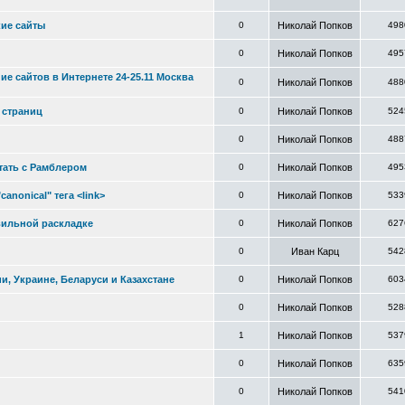
ие сайты
0
Николай Попков
498
0
Николай Попков
495
е сайтов в Интернете 24-25.11 Москва
0
Николай Попков
488
 страниц
0
Николай Попков
524
0
Николай Попков
488
тать с Рамблером
0
Николай Попков
495
nonical" тега <link>
0
Николай Попков
533
вильной раскладке
0
Николай Попков
627
0
Иван Карц
542
, Украине, Беларуси и Казахстане
0
Николай Попков
603
0
Николай Попков
528
1
Николай Попков
537
0
Николай Попков
635
0
Николай Попков
541