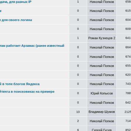
дача, для разных IP
1
Николай Попков
658
е
0
Николай Попков
615
e для своего логина
0
Николай Попков
604
0
Николай Попков
609
1
Роман Кузнецов 2
641
там работает Арзамас (ранее известный
0
Николай Попков
664
0
Николай Попков
674
0
Николай Попков
655
0
Николай Попков
620
 в топе блогов Яндекса
0
Николай Попков
743
тинга в поисковиках на примере
0
Юрий Копысов
788
0
Николай Попков
642
Владимир Шумов
10
212
2
Николай Попков
714
6
Сергей Гусев
852