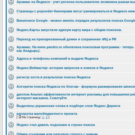
Арзамас на Яндексе - учет региона пользователя: возможна разная вы
Страницы с popunder-баннерами могут ранжироваться в Яндексе ниж
Википоиск Google - можно менять порядок результатов поиска Googl
Яндекс.Карты запустили единую карту мира с общим поиском.
Переход на припаркованный домен и сохранение тИЦ и PR
Арзамас. На www.yandex.ru обновлена поисковая программа - теперь 
как Анадырь).
Адреса и телефоны компаний в выдаче Яндекса
Яндекс.Вебмастер: история запросов и кликов в Яндексе
регистр хоста в результатах поиска Яндекса
Алгоритм поиска Яндекса по блогам - формула ранжирования записей
диплом Анализ эффективности интернет рекламы для повышения рей
интернет-магазина. Советуйте
Выделены украинские слова в подборе слов Яндекс Директа
раскрутка малобюджетного проекта
[
На страницу:
1
,
2
]
Яндекс стал давать подсказки в строке поиска
Обмен ссылками или разговор глухого с немым