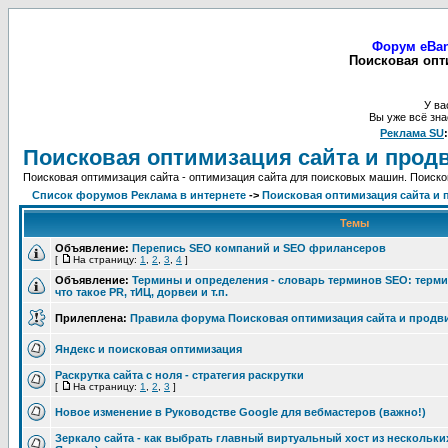
Форум eBan
Поисковая опт
У ва
Вы уже всё зна
Реклама SU
Поисковая оптимизация сайта и прод
Поисковая оптимизация сайта - оптимизация сайта для поисковых машин. Поиско
Список форумов Реклама в интернете
->
Поисковая оптимизация сайта и 
Темы
Объявление:
Перепись SEO компаний и SEO фрилансеров
[
На страницу:
1
,
2
,
3
,
4
]
Объявление:
Термины и определения - словарь терминов SEO: терми
что такое PR, тИЦ, дорвеи и т.п.
Прилеплена:
Правила форума Поисковая оптимизация сайта и продв
Яндекс и поисковая оптимизация
Раскрутка сайта с ноля - стратегия раскрутки
[
На страницу:
1
,
2
,
3
]
Новое изменение в Руководстве Google для вебмастеров (важно!)
Зеркало сайта - как выбрать главный виртуальный хост из нескольки