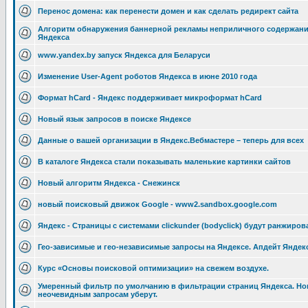
Перенос домена: как перенести домен и как сделать редирект сайта
Алгоритм обнаружения баннерной рекламы неприличного содержания
Яндекса
www.yandex.by запуск Яндекса для Беларуси
Изменение User-Agent роботов Яндекса в июне 2010 года
Формат hCard - Яндекс поддерживает микроформат hCard
Новый язык запросов в поиске Яндексе
Данные о вашей организации в Яндекс.Вебмастере – теперь для всех
В каталоге Яндекса стали показывать маленькие картинки сайтов
Новый алгоритм Яндекса - Снежинск
новый поисковый движок Google - www2.sandbox.google.com
Яндекс - Страницы с системами clickunder (bodyclick) будут ранжиров
Гео-зависимые и гео-независимые запросы на Яндексе. Апдейт Яндекс
Курс «Основы поисковой оптимизации» на свежем воздухе.
Умеренный фильтр по умолчанию в фильтрации страниц Яндекса. Нов
неочевидным запросам уберут.