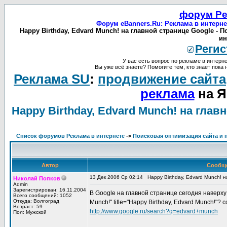
форум Ре
Форум eBanners.Ru: Реклама в интерне
Happy Birthday, Edvard Munch! на главной странице Google -
ин
Регис
У вас есть вопрос по рекламе в интерне
Вы уже всё знаете? Помогите тем, кто знает пока 
Реклама SU
:
продвижение сайта
реклама
на Я
Happy Birthday, Edvard Munch! на глав
Список форумов Реклама в интернете
->
Поисковая оптимизация сайта и 
Автор
Сообщ
13 Дек 2006 Ср 02:14
Happy Birthday, Edvard Munch! 
Николай Попков
Admin
Зарегистрирован: 16.11.2004
В Google на главной странице сегодня наверху в
Всего сообщений: 1052
Откуда: Волгоград
Munch!" title="Happy Birthday, Edvard Munch!"? 
Возраст: 59
http://www.google.ru/search?q=edvard+munch
Пол: Мужской