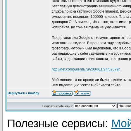
касательно того, что его компания будет выте
бесплатную демонстрацию защищенного копира
служба поиска картинок Google Images). Веб-са
ежемесячно посещает 100000 человек. Плата з
долларов США в месяц. Известно, что в иске 
копирайта, но точная сумма не указывается.
Представители Google от комментариев относ
иска пока не видели. В прошлом году подобны
фотограф, который был недоволен, что в Goog
размещающие у себя сделанные им эротически
сайты, содержащие такие снимки, со страниц р
http://net.compulenta.ru/2004/11/24/52079/
Моё мнение - а не проще ли было положить в ко
нем индексацию "секретной" части сайта.
Вернуться к началу
Показать сообщения:
Полезные сервисы:
Мой