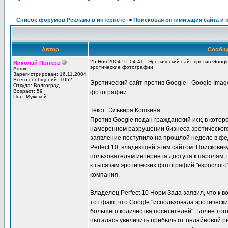
Список форумов Реклама в интернете
->
Поисковая оптимизация сайта и 
Автор
Сообщ
25 Ноя 2004 Чт 04:41
Эротический сайт против Googl
Николай Попков
эротические фотографии
Admin
Зарегистрирован: 16.11.2004
Всего сообщений: 1052
Эротический сайт против Google - Google Ima
Откуда: Волгоград
Возраст: 59
фотографии
Пол: Мужской
Текст: Эльвира Кошкина
Против Google подан гражданский иск, в котор
намеренном разрушении бизнеса эротического 
заявление поступило на прошлой неделе в фе
Perfect 10, владеющей этим сайтом. Поисковик
пользователям интернета доступа к паролям,
к тысячам эротических фотографий "взрослого
компания.
Владелец Perfect 10 Норм Зада заявил, что к 
тот факт, что Google "использовала эротичес
большего количества посетителей". Более тог
пыталась увеличить прибыль от онлайновой ре