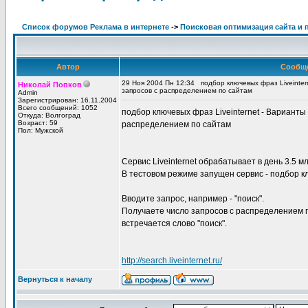
Список форумов Реклама в интернете
->
Поисковая оптимизация сайта и 
Автор
Сообщ
29 Ноя 2004 Пн 12:34
подбор ключевых фраз Liveinter
Николай Попков
запросов с распределением по сайтам
Admin
Зарегистрирован: 16.11.2004
Всего сообщений: 1052
подбор ключевых фраз Liveinternet - Варианты
Откуда: Волгоград
Возраст: 59
распределением по сайтам
Пол: Мужской
Сервис Liveinternet обрабатывает в день 3.5 м
В тестовом режиме запущен сервис - подбор к
Вводите запрос, например - "поиск".
Получаете число запросов с распределением п
встречается слово "поиск".
http://search.liveinternet.ru/
Вернуться к началу