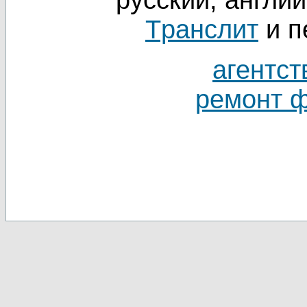
русский, англий
Tранслит
и п
агентст
ремонт 