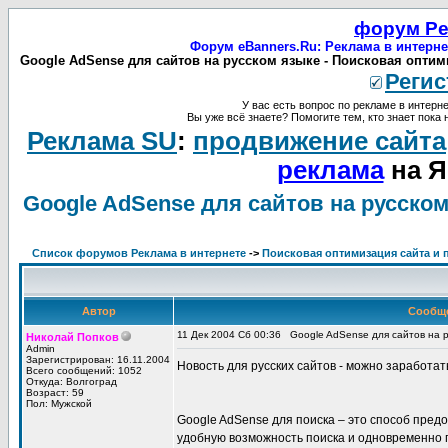
форум Ре
Форум eBanners.Ru: Реклама в интерне
Google AdSense для сайтов на русском языке - Поисковая оптим
Регис
У вас есть вопрос по рекламе в интерне
Вы уже всё знаете? Помогите тем, кто знает пока 
Реклама SU
:
продвижение сайта
реклама
на Я
Google AdSense для сайтов на русско
Список форумов Реклама в интернете
->
Поисковая оптимизация сайта и 
Автор
Сообщ
11 Дек 2004 Сб 00:36
Google AdSense для сайтов на р
Николай Попков
Admin
Зарегистрирован: 16.11.2004
Новость для русских сайтов - можно заработат
Всего сообщений: 1052
Откуда: Волгоград
Возраст: 59
Пол: Мужской
Google AdSense для поиска – это способ пред
удобную возможность поиска и одновременно п