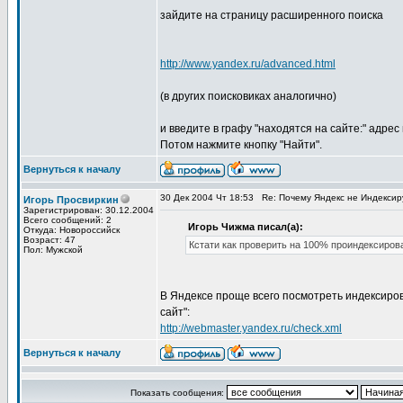
зайдите на страницу расширенного поиска
http://www.yandex.ru/advanced.html
(в других поисковиках аналогично)
и введите в графу "находятся на сайте:" адре
Потом нажмите кнопку "Найти".
Вернуться к началу
30 Дек 2004 Чт 18:53
Re: Почему Яндекс не Индексир
Игорь Просвиркин
Зарегистрирован: 30.12.2004
Всего сообщений: 2
Игорь Чижма писал(а):
Откуда: Новороссийск
Возраст: 47
Кстати как проверить на 100% проиндексиров
Пол: Мужской
В Яндексе проще всего посмотреть индексиро
сайт":
http://webmaster.yandex.ru/check.xml
Вернуться к началу
Показать сообщения: