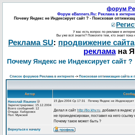
форум Ре
Форум eBanners.Ru: Реклама в интерне
Почему Яндекс не Индексирует сайт ? - Поисковая оптимизац
Регис
У вас есть вопрос по рекламе в интерне
Вы уже всё знаете? Помогите тем, кто знает пока 
Реклама SU
:
продвижение сайта
реклама
на Я
Почему Яндекс не Индексирует сайт ?
Список форумов Реклама в интернете
->
Поисковая оптимизация сайта и 
Автор
Сообщ
15 Дек 2004 Ср 17:31
Почему Яндекс не Индексирует 
Николай Язынин
Зарегистрирован: 15.12.2004
Всего сообщений: 12
Делал я сайт
http://tio.khv.ru,
добавил в яндекс 
Откуда: Хабаровск
Пол: Мужской
не проиндексирован, поставил на него ссылку н
Почему такое может быть ?
Вернуться к началу