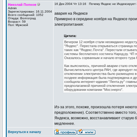
16 Дек 2004 Чт 13:16
Почему Яндекс не Индексирует 
Николай Попков
Admin
Зарегистрирован: 16.11.2004
авария на Яндексе
Всего сообщений: 1052
Откуда: Волгоград
Примерно в середине ноября на Яндексе прои
Возраст: 59
электропитания:
Пол: Мужской
Цитата:
Вечером 12 ноября стали неожиданно недост
"Яндекс". Перестала открываться страница по
таких как "Яндекс.Почта". Перестали отзыва
системы бесплатного хостинга Народ.ру. ЧП 
Оказалось сорванным и начало второго тура К
Как выяснилось, причиной аварии стало откл
Вычислительного центра РАН, где арендует п
отключении электричества было размещено в с
позднее информация была подтверждена и др
сообщила интернет-иданию "Лента.ру" главны
предполагаемой причиной отключения электр
оборудовании компании "Мосэнерго".
Из-за этого, похоже, произошла потеря некото
предположение). Соответственно вместо того,
Яндекса, возможно, восстанавливают старую б
медленнее.
Вернуться к началу